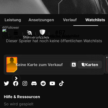
TAJ GIBSON
Leistung
Ansetzungen
Verlauf
Watchlists
46
Follower
#67
Keine öffentliche Watchlist
USA
41 Jahre
Stürmer
Grizzlies
Trikotnummer
Dieser Spieler hat noch keine öffentlichen Watchlists
202
Keine Karte zum Verkauf
Karten
Hilfe & Ressourcen
So wird gespielt