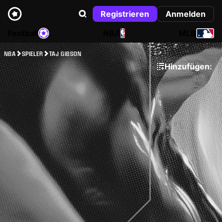
Registrieren
Anmelden
Football
NBA
MLB
NBA
SPIELER
TAJ GIBSON
Hinzufügen: