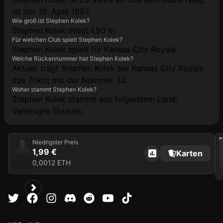
ist der 18. April 1997.
Wie groß ist Stephen Kolek?
Stephen Kolek misst 1,90 m.
Für welchen Club spielt Stephen Kolek?
Stephen Kolek spielt für Kansas City Royals.
Welche Rückennummer hat Stephen Kolek?
Aktuell trägt Stephen Kolek bei Kansas City Royals
das Trikot mit der Nummer 32.
Woher stammt Stephen Kolek?
Stephen Kolek stammt aus folgendem Land:
Vereinigte Staaten.
202
Niedrigster Preis
1,99 €
Karten
0,0012 ETH