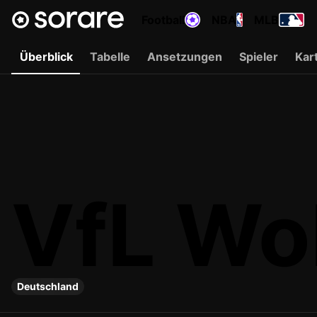
Football
NBA
MLB
Überblick
Tabelle
Ansetzungen
Spieler
Kar
VfL Wol
Deutschland