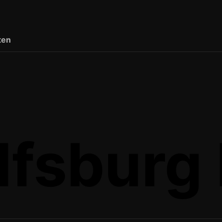
ten
fsburg I