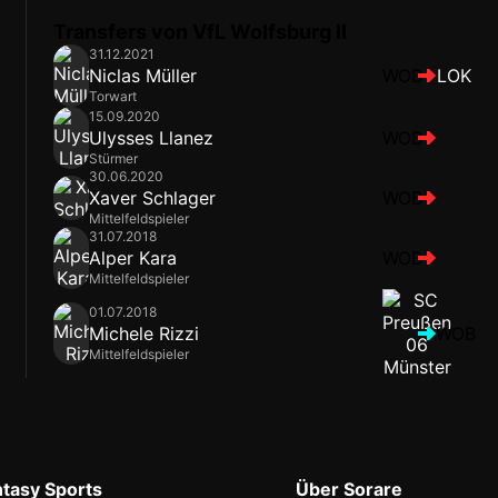
Transfers von VfL Wolfsburg II
31.12.2021
Niclas Müller
WOB
LOK
Torwart
15.09.2020
Ulysses Llanez
WOB
Stürmer
30.06.2020
Xaver Schlager
WOB
Mittelfeldspieler
31.07.2018
Alper Kara
WOB
Mittelfeldspieler
01.07.2018
Michele Rizzi
WOB
Mittelfeldspieler
ntasy Sports
Über Sorare