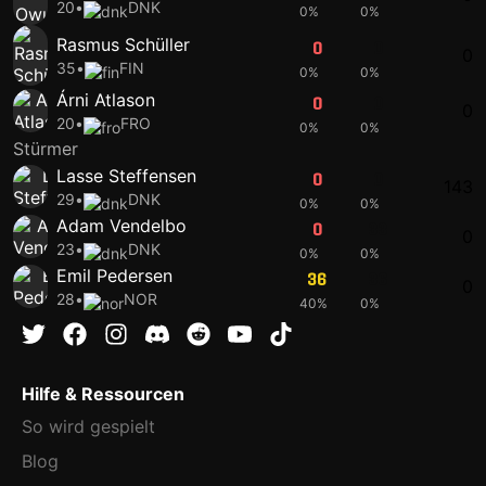
20
•
DNK
0%
0%
Rasmus Schüller
0
0
0
35
•
FIN
0%
0%
Árni Atlason
0
0
0
20
•
FRO
0%
0%
Stürmer
Lasse Steffensen
0
0
143
29
•
DNK
0%
0%
Adam Vendelbo
0
33
0
23
•
DNK
0%
0%
Emil Pedersen
36
36
0
28
•
NOR
40%
0%
Hilfe & Ressourcen
So wird gespielt
Blog