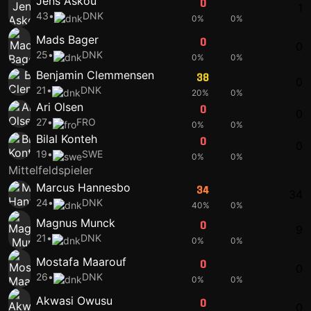
Jens Askou
0
0
1
43
•
DNK
0%
0%
Mads Bager
0
0
0
25
•
DNK
0%
0%
Benjamin Clemmensen
38
38
0
21
•
DNK
20%
0%
Ari Olsen
0
0
0
27
•
FRO
0%
0%
Bilal Konteh
0
0
0
19
•
SWE
0%
0%
Mittelfeldspieler
Marcus Hannesbo
34
34
34
24
•
DNK
40%
0%
Magnus Munck
0
33
9
21
•
DNK
0%
0%
Mostafa Maarouf
0
0
0
26
•
DNK
0%
0%
Akwasi Owusu
0
0
0