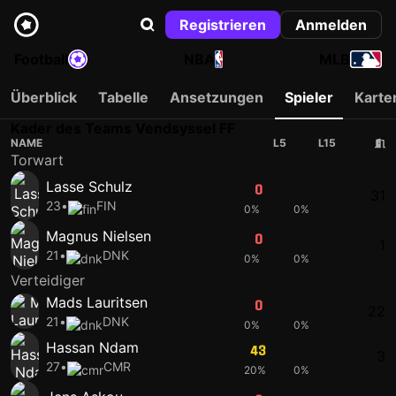
Registrieren
Anmelden
Football
NBA
MLB
Überblick
Tabelle
Ansetzungen
Spieler
Karte
Kader des Teams Vendsyssel FF
NAME
L5
L15
Torwart
Lasse Schulz
0
0
31
23
•
FIN
0%
0%
Magnus Nielsen
0
0
1
21
•
DNK
0%
0%
Verteidiger
Mads Lauritsen
0
0
22
21
•
DNK
0%
0%
Hassan Ndam
43
44
3
27
•
CMR
20%
0%