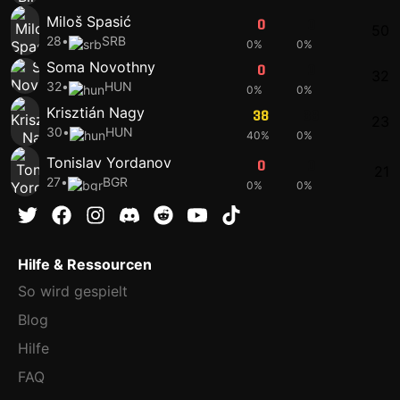
Miloš Spasić
0
0
50
28
•
SRB
0%
0%
Soma Novothny
0
0
32
32
•
HUN
0%
0%
Krisztián Nagy
38
38
23
30
•
HUN
40%
0%
Tonislav Yordanov
0
0
21
27
•
BGR
0%
0%
Hilfe & Ressourcen
So wird gespielt
Blog
Hilfe
FAQ