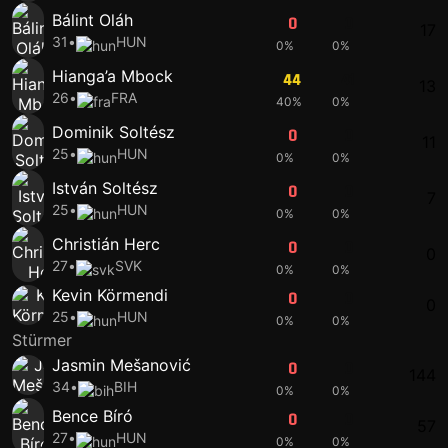
Bálint Oláh
0
0
17
31
•
HUN
0%
0%
Hianga’a Mbock
44
41
13
26
•
FRA
40%
0%
Dominik Soltész
0
0
11
25
•
HUN
0%
0%
István Soltész
0
0
7
25
•
HUN
0%
0%
Christián Herc
0
0
0
27
•
SVK
0%
0%
Kevin Körmendi
0
0
0
25
•
HUN
0%
0%
Stürmer
Jasmin Mešanović
0
0
144
34
•
BIH
0%
0%
Bence Bíró
0
0
57
27
•
HUN
0%
0%