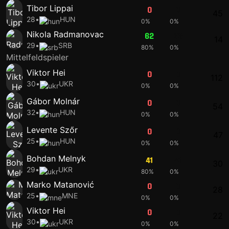
Tibor Lippai
0
0
45
28
•
HUN
0%
0%
Nikola Radmanovac
62
63
14
29
•
SRB
80%
0%
Mittelfeldspieler
Viktor Hei
0
0
112
30
•
UKR
0%
0%
Gábor Molnár
0
0
54
32
•
HUN
0%
0%
Levente Szőr
0
0
47
25
•
HUN
0%
0%
Bohdan Melnyk
41
41
30
29
•
UKR
80%
0%
Marko Matanović
0
0
28
25
•
MNE
0%
0%
Viktor Hei
0
0
22
30
•
UKR
0%
0%