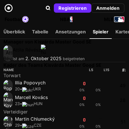
Registrieren
Anmelden
Football
NBA
MLB
Überblick
Tabelle
Ansetzungen
Spieler
Karte
Manager von Kisvárda Master Good SE
Attila Révész
2. Oktober 2025
Ist am
beigetreten
Kader des Teams Kisvárda Master Good SE
NAME
L5
L15
Torwart
Illia Popovych
0
0
49
20
•
UKR
0%
0%
Marcell Kovács
0
0
28
23
•
HUN
0%
0%
Verteidiger
Martin Chlumecký
0
0
51
29
•
CZE
0%
0%