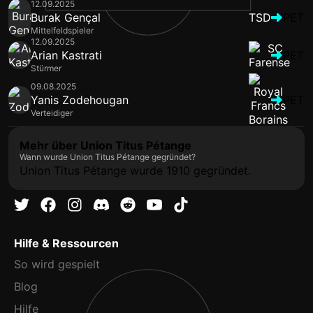
12.09.2025
Burak Gençal
TSD
PET
Mittelfeldspieler
12.09.2025
Arian Kastrati
PET
Stürmer
09.08.2025
Yanis Zodehougan
PET
Verteidiger
Mehr über Union Titus Pétange
Wann wurde Union Titus Pétange gegründet?
Union Titus Pétange wurde 1910 gegründet.
Hilfe & Ressourcen
So wird gespielt
Blog
Hilfe