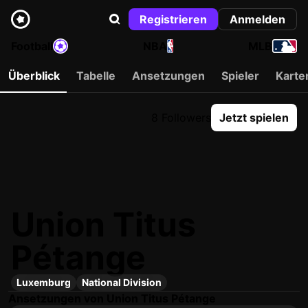
Registrieren
Anmelden
Football
NBA
MLB
Überblick
Tabelle
Ansetzungen
Spieler
Karte
8 Followers
Jetzt spielen
Union Titus
Pétange
Luxemburg
National Division
Ansetzungen von Union Titus Pétange