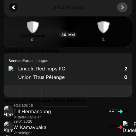
Ansetzungen
14:00
30. Mai
UNA Strassen
UT Pétange
0.
0.
Letzte Startaufstellung
Beendet
Europa League
Lincoln Red Imps FC
2
Union Titus Pétange
0
Transfers von Union Titus Pétange
30.01.2026
Till Hermandung
PET
PET
Mittelfeldspieler
29.01.2026
W. Kamavuaka
PET
Verteidiger