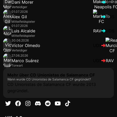
Dani Morer
UDS
Verteidiger
01.07.2026
Álex Gil
UDS
Mittelfeldspieler
01.07.2026
Luis Alcalde
RAV
UDS
Mittelfeldspieler
30.06.2026
Víctor Olmedo
UDS
Verteidiger
27.06.2026
Marco Suárez
UDS
RAV
Torwart
Mehr über CD Unionistas de Salamanca CF
Wann wurde CD Unionistas de Salamanca CF gegründet?
CD Unionistas de Salamanca CF wurde 2013
gegründet.