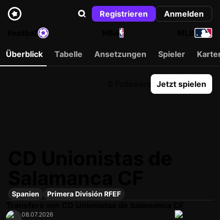
Registrieren
Anmelden
Football
NBA
MLB
Überblick
Tabelle
Ansetzungen
Spieler
Karte
0 Followers
Jetzt spielen
CD Unionistas de
Salamanca CF
Spanien
Primera División RFEF
Transfers von CD Unionistas de Salamanca CF
08.07.2026