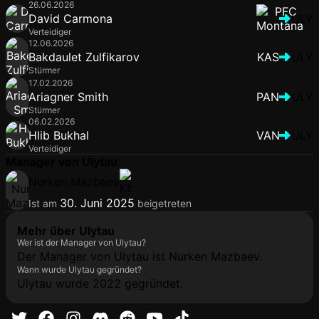
26.06.2026
David Carmona
ULY
Verteidiger
12.06.2026
Bakdaulet Zulfikarov
KAS
ULY
Stürmer
17.02.2026
Ariagner Smith
PAN
ULY
Stürmer
06.02.2026
Hlib Bukhal
VAN
ULY
Verteidiger
Manager von Ulytau
Nurken Mazbaev
30. Juni 2025
Ist am
beigetreten
Mehr über Ulytau
Wer ist der Manager von Ulytau?
Der Manager von Ulytau ist Nurken Mazbaev.
Wann wurde Ulytau gegründet?
Ulytau wurde 2022 gegründet.