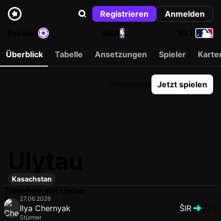
Registrieren
Anmelden
Football
NBA
MLB
Überblick
Tabelle
Ansetzungen
Spieler
Karte
0 Followers
Jetzt spielen
Ulytau
Kasachstan
Transfers von Ulytau
27.06.2026
Ilya Chernyak
ŠIR
ULY
Stürmer