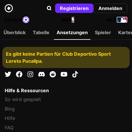
Registrieren
Anmelden
Football
NBA
MLB
Überblick
Tabelle
Ansetzungen
Spieler
Karte
Es gibt keine Partien für Club Deportivo Sport
Loreto Pucallpa.
Hilfe & Ressourcen
So wird gespielt
Blog
Hilfe
FAQ