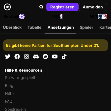
Registrieren
Anmelden
Football
NBA
MLB
Überblick
Tabelle
Ansetzungen
Spieler
Karte
Es gibt keine Partien für Southampton Under 21.
Hilfe & Ressourcen
So wird gespielt
Blog
Hilfe
FAQ
Spielregeln