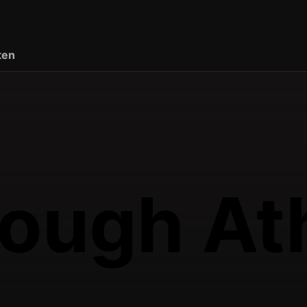
ten
ough Ath