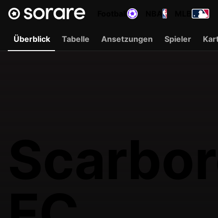
Football
NBA
MLB
Überblick
Tabelle
Ansetzungen
Spieler
Kar
Scarbor
FC