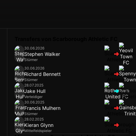
Transfers von Scarborough Athletic FC
30.06.2026
Stephen Walker
Stürmer
30.06.2026
Richard Bennett
Stürmer
28.07.2025
Jake Hull
Verteidiger
30.06.2025
Francis Mulhern
Stürmer
28.02.2025
Kieran Glynn
Mittelfeldspieler