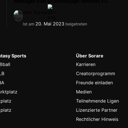
Manager von Scarborough Athletic FC
Alex Purver
20. Mai 2023
Ist am
beigetreten
ntasy Sports
Über Sorare
ßball
Karrieren
LB
Creatorprogramm
BA
Freunde einladen
rktplatz
Medien
platz
Teilnehmende Ligen
platz
Lizenzierte Partner
Rechtlicher Hinweis