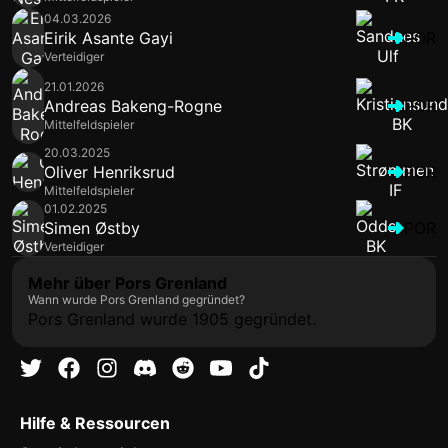
04.03.2026
Eirik Asante Gayi
POR
Verteidiger
21.01.2026
Andreas Bakeng-Rogne
POR
Mittelfeldspieler
20.03.2025
Oliver Henriksrud
POR
Mittelfeldspieler
01.02.2025
Simen Østby
POR
Verteidiger
Mehr über Pors Grenland
Wann wurde Pors Grenland gegründet?
Pors Grenland wurde 1905 gegründet.
Hilfe & Ressourcen