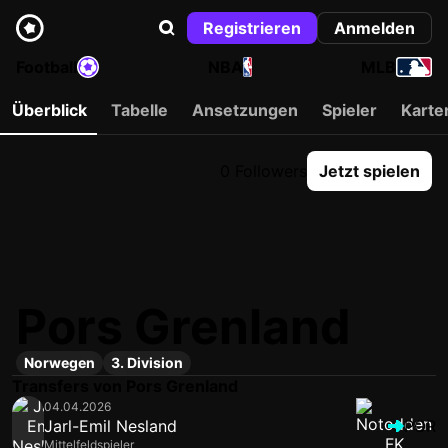
Registrieren
Anmelden
Football
NBA
MLB
Überblick
Tabelle
Ansetzungen
Spieler
Karte
0 Followers
Jetzt spielen
Pors Grenland
Norwegen
3. Division
Transfers von Pors Grenland
04.04.2026
Jarl-Emil Nesland
POR
Mittelfeldspieler