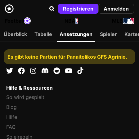
Registrieren
Anmelden
Football
NBA
MLB
Überblick
Tabelle
Ansetzungen
Spieler
Karte
Es gibt keine Partien für Panaitolikos GFS Agrinio.
Hilfe & Ressourcen
So wird gespielt
Blog
Hilfe
FAQ
Spielregeln