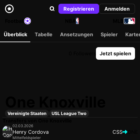
Registrieren
Anmelden
Football
NBA
MLB
Überblick
Tabelle
Ansetzungen
Spieler
Karte
0 Followers
Jetzt spielen
One Knoxville
Vereinigte Staaten
USL League Two
Transfers von One Knoxville
02.03.2026
Henry Cordova
CSS
ONE
Mittelfeldspieler