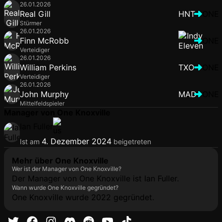
26.01.2026
Real Gill
HNT
ONE
Stürmer
26.01.2026
Finn McRobb
ONE
Verteidiger
26.01.2026
William Perkins
TXO
ONE
Verteidiger
26.01.2026
John Murphy
MAD
ONE
Mittelfeldspieler
Manager von One Knoxville
Ian Fuller
4. Dezember 2024
Ist am
beigetreten
Mehr über One Knoxville
Wer ist der Manager von One Knoxville?
Der Manager von One Knoxville ist Ian Fuller.
Wann wurde One Knoxville gegründet?
One Knoxville wurde 2022 gegründet.