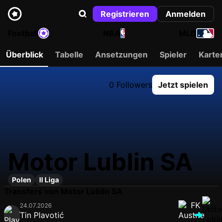
Registrieren
Anmelden
Football
NBA
MLB
Überblick
Tabelle
Ansetzungen
Spieler
Karte
0 Followers
Jetzt spielen
Motor Lublin SA
Polen
II Liga
Transfers von Motor Lublin SA
24.07.2026
Tin Plavotić