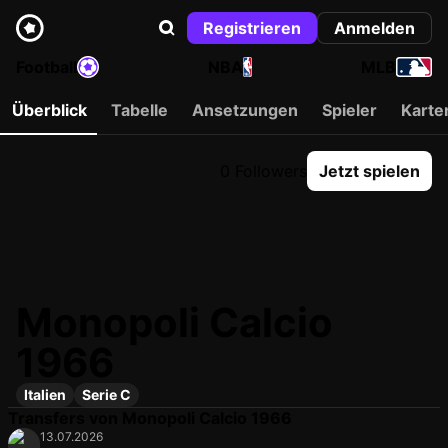
Registrieren
Anmelden
Football
NBA
MLB
Überblick
Tabelle
Ansetzungen
Spieler
Karte
0 Followers
Jetzt spielen
Monopoli Calcio
1966
Italien
Serie C
Transfers von Monopoli Calcio 1966
13.07.2026