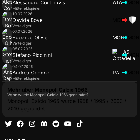
Alessandro Cortinovis
ATA
MON
Mittelfeldspieler
10.07.2026
Davide Bove
MON
Verteidiger
07.07.2026
Edoardo Olivieri
MOD
MON
Verteidiger
05.07.2026
Stefano Piccinini
MON
Verteidiger
04.07.2026
Andrea Capone
PAL
MON
Mittelfeldspieler
Mehr über Monopoli Calcio 1966
Wann wurde Monopoli Calcio 1966 gegründet?
Monopoli Calcio 1966 wurde 1958 / 1995 / 2003 /
2010 gegründet.