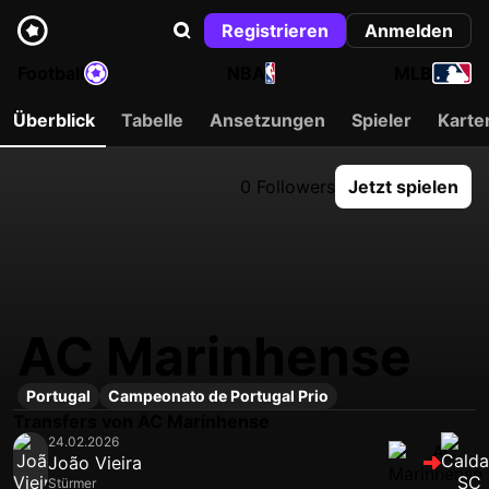
Registrieren
Anmelden
Football
NBA
MLB
Überblick
Tabelle
Ansetzungen
Spieler
Karte
0 Followers
Jetzt spielen
AC Marinhense
Portugal
Campeonato de Portugal Prio
Transfers von AC Marinhense
24.02.2026
João Vieira
Stürmer