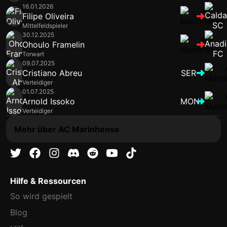
16.01.2026
Filipe Oliveira
Mittelfeldspieler
30.12.2025
Ohoulo Framelin
Torwart
09.07.2025
Cristiano Abreu
SER
Verteidiger
01.07.2025
Arnold Issoko
MON
Verteidiger
Mehr über AC Marinhense
Hilfe & Ressourcen
So wird gespielt
Blog