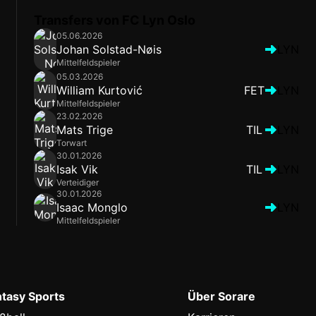
Transfers von FC Lyn Oslo
05.06.2026
Johan Solstad-Nøis
LYN
Mittelfeldspieler
05.03.2026
William Kurtović
FET
LYN
Mittelfeldspieler
23.02.2026
Mats Trige
TIL
LYN
Torwart
30.01.2026
Isak Vik
TIL
LYN
Verteidiger
30.01.2026
Isaac Monglo
LYN
Mittelfeldspieler
ntasy Sports
Über Sorare