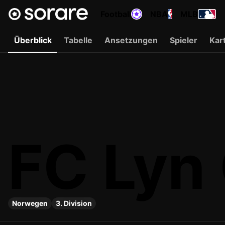
Football
NBA
MLB
Überblick
Tabelle
Ansetzungen
Spieler
Kar
FC Lyn
Norwegen
3. Division