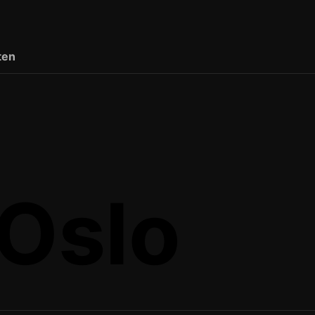
ten
 Oslo