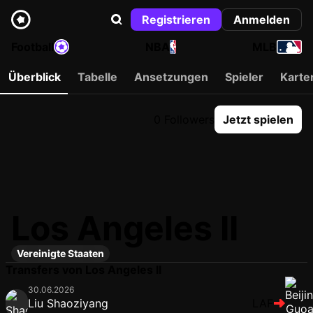
Registrieren
Anmelden
Football
NBA
MLB
Überblick
Tabelle
Ansetzungen
Spieler
Karte
0 Followers
Jetzt spielen
Los Angeles II
Vereinigte Staaten
Transfers von Los Angeles II
30.06.2026
Liu Shaoziyang
LAF