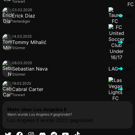
Torwart
03.02.2026
Érick Díaz
LAF
Verteidiger
14.03.2025
Tommy Mihalić
LAF
Stürmer
08.03.2025
Sebastian Nava
LAG
LAF
Stürmer
19.02.2025
Cabral Carter
LAF
Torwart
Mehr über Los Angeles II
Wann wurde Los Angeles II gegründet?
Los Angeles II wurde 2022 gegründet.