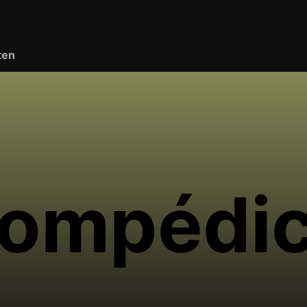
ten
lompédi