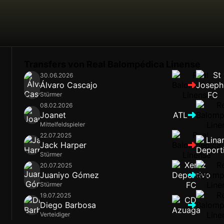
Transfers von Real Balompédica Linense
30.06.2026
Álvaro Cascajo
Stürmer
08.02.2026
Joanet
ATL
Mittelfeldspieler
22.07.2025
Jack Harper
Stürmer
20.07.2025
Juaniyo Gómez
Stürmer
19.07.2025
Diego Barbosa
Verteidiger