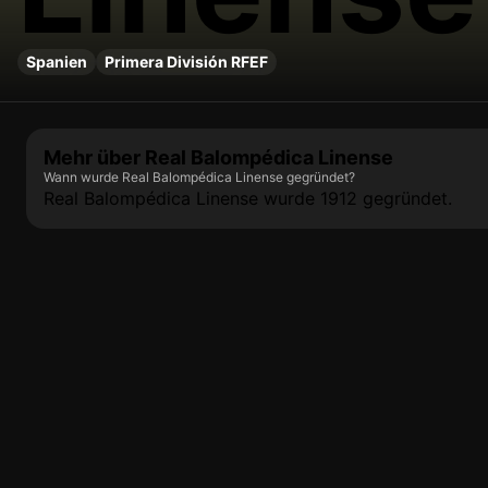
Spanien
Primera División RFEF
Mehr über Real Balompédica Linense
Wann wurde Real Balompédica Linense gegründet?
Real Balompédica Linense wurde 1912 gegründet.