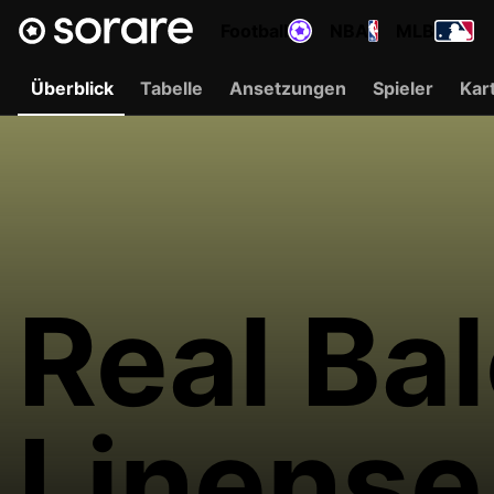
Football
NBA
MLB
Überblick
Tabelle
Ansetzungen
Spieler
Kar
Real Ba
Linense