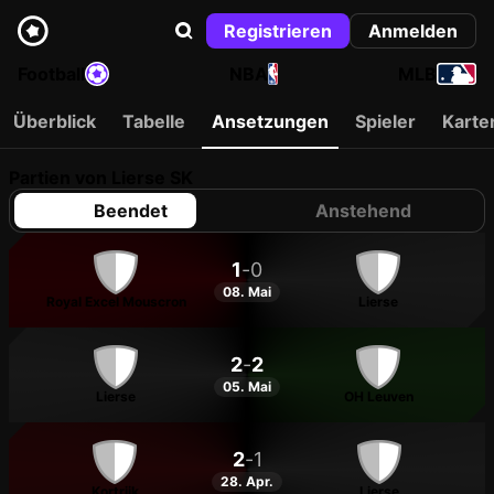
Registrieren
Anmelden
Football
NBA
MLB
Überblick
Tabelle
Ansetzungen
Spieler
Karte
Partien von Lierse SK
Beendet
Anstehend
1
-
0
08. Mai
Royal Excel Mouscron
Lierse
2
-
2
05. Mai
Lierse
OH Leuven
2
-
1
28. Apr.
Kortrijk
Lierse