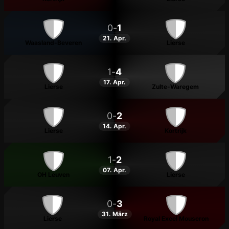
0
-
1
21. Apr.
Waasland-Beveren
Lierse
1
-
4
17. Apr.
Lierse
Zulte-Waregem
0
-
2
14. Apr.
Lierse
Kortrijk
1
-
2
07. Apr.
OH Leuven
Lierse
0
-
3
31. März
Lierse
Royal Excel Mouscron