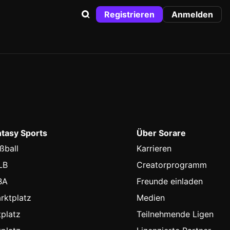
Registrieren
Anmelden
ntasy Sports
Über Sorare
ßball
Karrieren
LB
Creatorprogramm
BA
Freunde einladen
rktplatz
Medien
platz
Teilnehmende Ligen