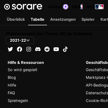
Football
NBA
MLB
Überblick
Tabelle
Ansetzungen
Spieler
Kar
Platzierungen des Teams AO de Itabaiana
2021-22
Hilfe & Ressourcen
Geschäftsbe
So wird gespielt
Geschäftsb
Blog
Marktplatz
Hilfe
API-Beding
FAQ
Datenschutzr
Spielregeln
Cookie-Richt