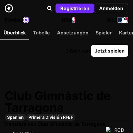
Registrieren
Anmelden
Football
NBA
MLB
Überblick
Tabelle
Ansetzungen
Spieler
Karte
3 Followers
Jetzt spielen
Club Gimnàstic de
Tarragona
Spanien
Primera División RFEF
Transfers von Club Gimnàstic de Tarragona