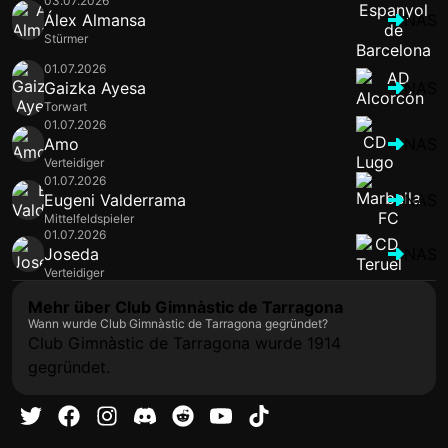
03.07.2026
Álex Almansa
NAS
Stürmer
01.07.2026
Gaizka Ayesa
NAS
Torwart
01.07.2026
Amo
NAS
Verteidiger
01.07.2026
Eugeni Valderrama
NAS
Mittelfeldspieler
01.07.2026
Joseda
NAS
Verteidiger
Mehr über Club Gimnàstic de Tarragona
Wann wurde Club Gimnàstic de Tarragona gegründet?
Club Gimnàstic de Tarragona wurde 1914
gegründet.