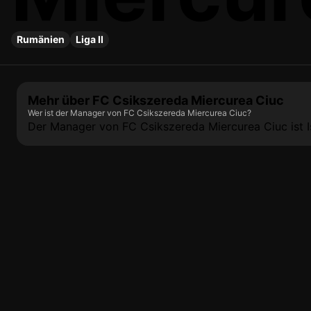
Rumänien
Liga II
Mehr über FC Csikszereda Miercurea Ciuc
Wer ist der Manager von FC Csikszereda Miercurea Ciuc?
Der Manager von FC Csikszereda Miercurea Ciuc ist I