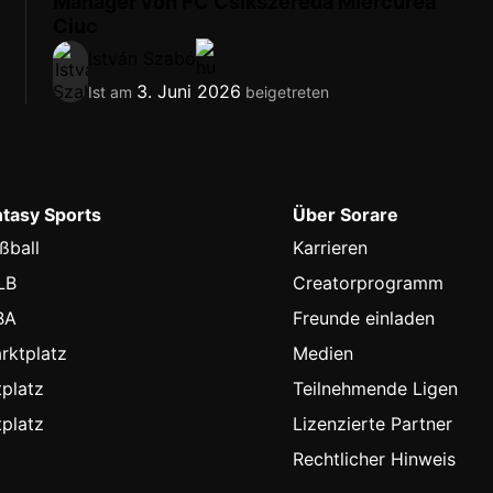
Manager von FC Csikszereda Miercurea
Ciuc
István Szabó
3. Juni 2026
Ist am
beigetreten
ntasy Sports
Über Sorare
ßball
Karrieren
LB
Creatorprogramm
BA
Freunde einladen
rktplatz
Medien
platz
Teilnehmende Ligen
platz
Lizenzierte Partner
Rechtlicher Hinweis