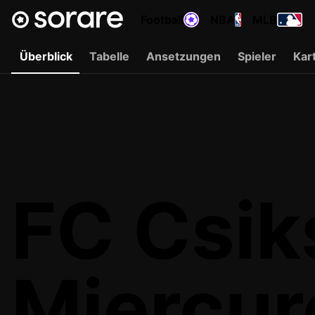
Football
NBA
MLB
Überblick
Tabelle
Ansetzungen
Spieler
Kar
FC Csik
Miercur