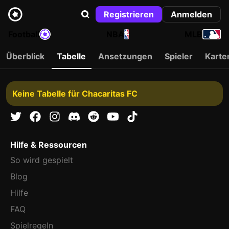
Registrieren
Anmelden
Football
NBA
MLB
Überblick
Tabelle
Ansetzungen
Spieler
Karte
Keine Tabelle für Chacaritas FC
Hilfe & Ressourcen
So wird gespielt
Blog
Hilfe
FAQ
Spielregeln