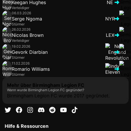
Keegan Hughes
NE
Verteidiger
06.03.2026
Serge Ngoma
NYR
Stürmer
26.02.2026
Nicolas Brown
LEX
Verteidiger
19.02.2026
Gevork Diarbian
Stürmer
11.02.2026
Romario Williams
Stürmer
Mehr über Birmingham Legion FC
Wann wurde Birmingham Legion FC gegründet?
Birmingham Legion FC wurde 2017 gegründet.
Hilfe & Ressourcen