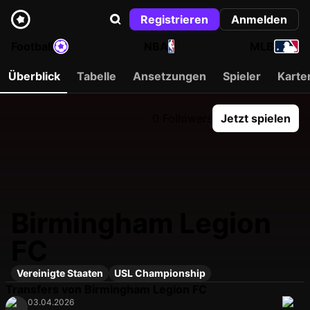
Registrieren
Anmelden
Football
NBA
MLB
Überblick
Tabelle
Ansetzungen
Spieler
Karte
0 Followers
Jetzt spielen
Birmingham Legion
FC
Vereinigte Staaten
USL Championship
Transfers von Birmingham Legion FC
03.04.2026