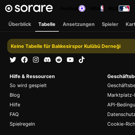
Football
NBA
MLB
Überblick
Tabelle
Ansetzungen
Spieler
Kar
Keine Tabelle für Balıkesirspor Kulübü Derneği
Hilfe & Ressourcen
Geschäftsbe
So wird gespielt
Geschäftsb
Blog
Marktplatz
Hilfe
API-Beding
FAQ
Datenschutzr
Spielregeln
Cookie-Richt