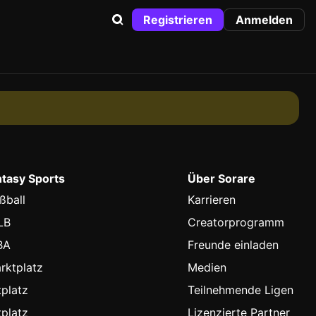
Registrieren
Anmelden
ntasy Sports
Über Sorare
ßball
Karrieren
LB
Creatorprogramm
BA
Freunde einladen
rktplatz
Medien
platz
Teilnehmende Ligen
platz
Lizenzierte Partner