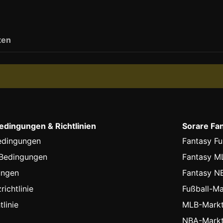
ten
dingungen & Richtlinien
Sorare Fa
edingungen
Fantasy Fu
-Bedingungen
Fantasy M
ungen
Fantasy N
ichtlinie
Fußball-Ma
linie
MLB-Markt
NBA-Markt