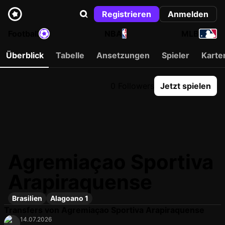
Registrieren
Anmelden
Football
NBA
MLB
Überblick
Tabelle
Ansetzungen
Spieler
Karte
0 Followers
Jetzt spielen
Agremiaçao Sportiva
Arapiraquense
Brasilien
Alagoano 1
Transfers von Agremiaçao Sportiva Arapiraquense
14.07.2026