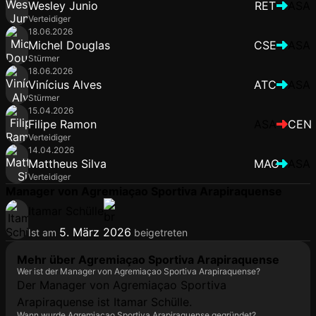
Wesley Junio
RET
ASA
Verteidiger
18.06.2026
Michel Douglas
CSE
ASA
Stürmer
18.06.2026
Vinícius Alves
ATC
ASA
Stürmer
15.04.2026
Filipe Ramon
ASA
CEN
Verteidiger
14.04.2026
Mattheus Silva
MAG
ASA
Verteidiger
Manager von Agremiaçao Sportiva Arapiraquense
Itamar Schülle
5. März 2026
Ist am
beigetreten
Mehr über Agremiaçao Sportiva Arapiraquense
Wer ist der Manager von Agremiaçao Sportiva Arapiraquense?
Der Manager von Agremiaçao Sportiva
Arapiraquense ist Itamar Schülle.
Wann wurde Agremiaçao Sportiva Arapiraquense gegründet?