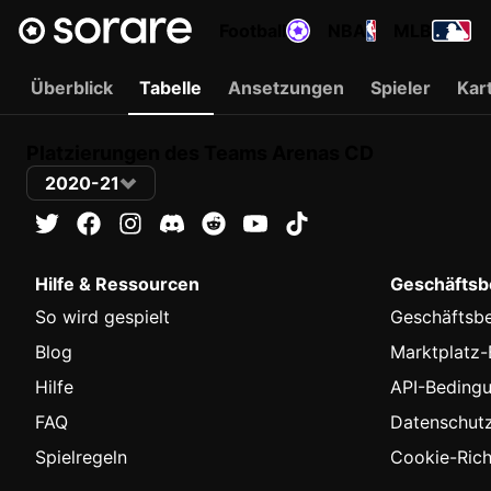
Football
NBA
MLB
Überblick
Tabelle
Ansetzungen
Spieler
Kar
Platzierungen des Teams Arenas CD
2020-21
Hilfe & Ressourcen
Geschäftsbe
So wird gespielt
Geschäftsb
Blog
Marktplatz
Hilfe
API-Beding
FAQ
Datenschutzr
Spielregeln
Cookie-Richt