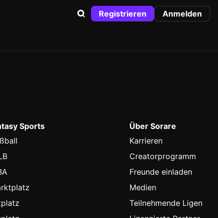
Registrieren
Anmelden
ntasy Sports
Über Sorare
ßball
Karrieren
LB
Creatorprogramm
BA
Freunde einladen
rktplatz
Medien
platz
Teilnehmende Ligen