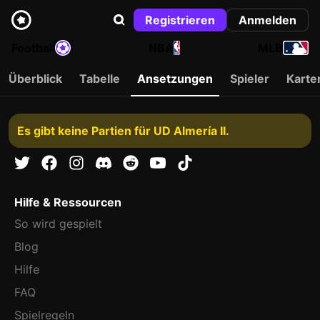
Registrieren
Anmelden
Football
NBA
MLB
Überblick
Tabelle
Ansetzungen
Spieler
Karte
Es gibt keine Partien für UD Almería II.
Hilfe & Ressourcen
So wird gespielt
Blog
Hilfe
FAQ
Spielregeln