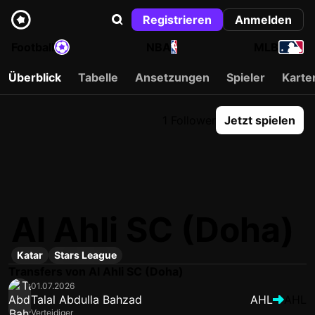
Registrieren
Anmelden
Football
NBA
MLB
Überblick
Tabelle
Ansetzungen
Spieler
Karte
1 Follower
Jetzt spielen
Al Ahli SC (Doha)
Katar
Stars League
Transfers von Al Ahli SC (Doha)
01.07.2026
Talal Abdulla Bahzad
AHL
AHL
Verteidiger