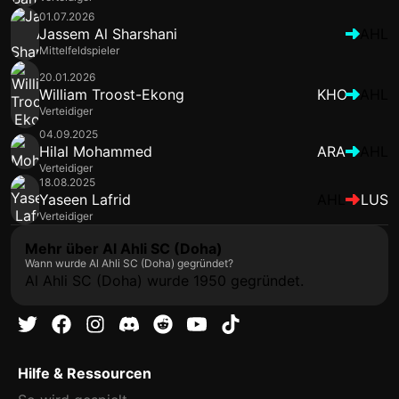
01.07.2026
Jassem Al Sharshani
AHL
Mittelfeldspieler
20.01.2026
William Troost-Ekong
KHO
AHL
Verteidiger
04.09.2025
Hilal Mohammed
ARA
AHL
Verteidiger
18.08.2025
Yaseen Lafrid
AHL
LUS
Verteidiger
Mehr über Al Ahli SC (Doha)
Wann wurde Al Ahli SC (Doha) gegründet?
Al Ahli SC (Doha) wurde 1950 gegründet.
Hilfe & Ressourcen