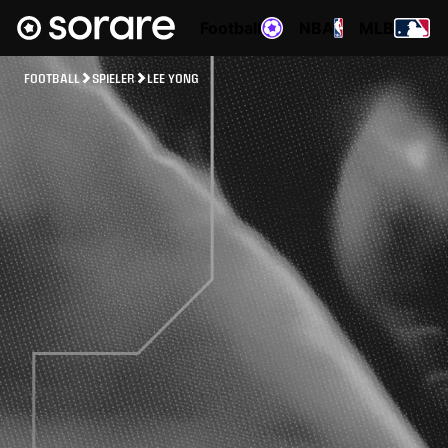
Football
NBA
MLB
FOOTBALL
SPIELER
LEE YONG