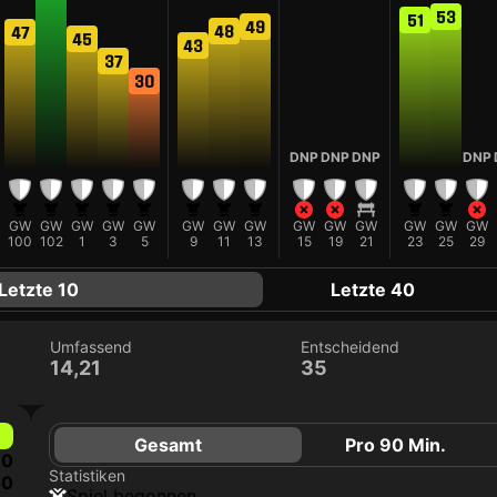
53
51
49
48
47
45
43
37
30
DNP
DNP
DNP
DNP
GW
GW
GW
GW
GW
GW
GW
GW
GW
GW
GW
GW
GW
GW
100
102
1
3
5
9
11
13
15
19
21
23
25
29
Letzte 10
Letzte 40
Umfassend
Entscheidend
14,21
35
Gesamt
Pro 90 Min.
0
Statistiken
0
Spiel begonnen