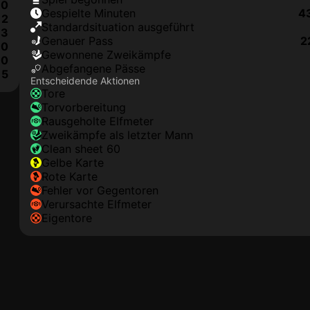
0
Gespielte Minuten
4
2
Standardsituation ausgeführt
3
genauer Pass
2
0
Gewonnene Zweikämpfe
0
Abgefangene Pässe
5
Entscheidende Aktionen
Tore
Torvorbereitung
rausgeholte Elfmeter
Zweikämpfe als letzter Mann
clean sheet 60
gelbe Karte
rote Karte
Fehler vor Gegentoren
Verursachte Elfmeter
Eigentore