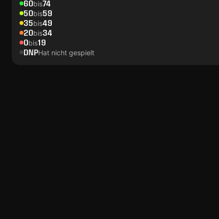
60
74
bis
50
59
bis
35
49
bis
20
34
bis
0
19
bis
DNP
Hat nicht gespielt