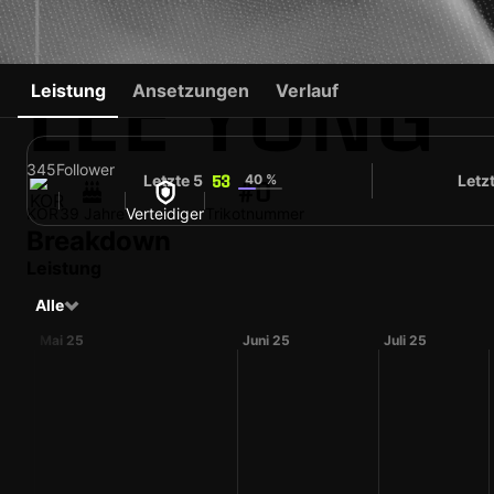
LEE YONG
Leistung
Ansetzungen
Verlauf
345
Follower
Letzte 5
40 %
Letz
53
#0
KOR
39 Jahre
Verteidiger
Trikotnummer
Breakdown
Leistung
Alle
Mai 25
Juni 25
Juli 25