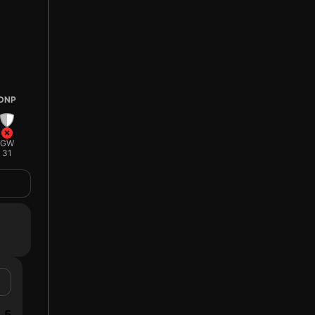
DNP
GW
31
5