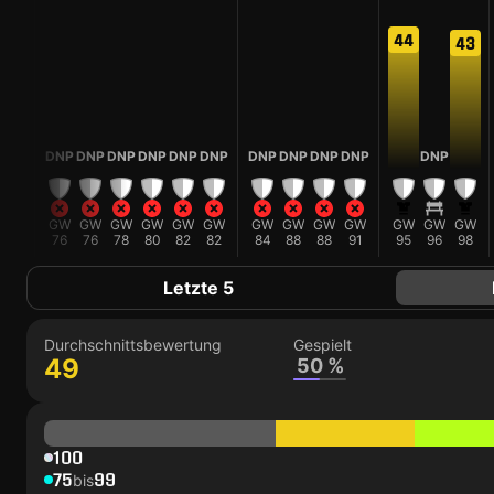
44
43
DNP
DNP
DNP
DNP
DNP
DNP
DNP
DNP
DNP
DNP
DNP
DNP
GW
GW
GW
GW
GW
GW
GW
GW
GW
GW
GW
GW
GW
GW
74
76
76
78
80
82
82
84
88
88
91
95
96
98
Letzte 5
Durchschnittsbewertung
Gespielt
49
50 %
100
75
99
bis