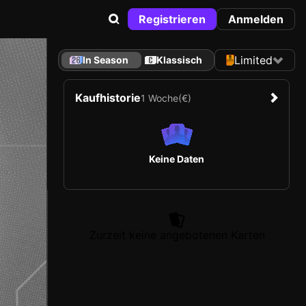
Registrieren
Anmelden
Limited
In Season
Klassisch
Kaufhistorie
1 Woche
(€)
Keine Daten
Zurzeit keine angebotenen Karten