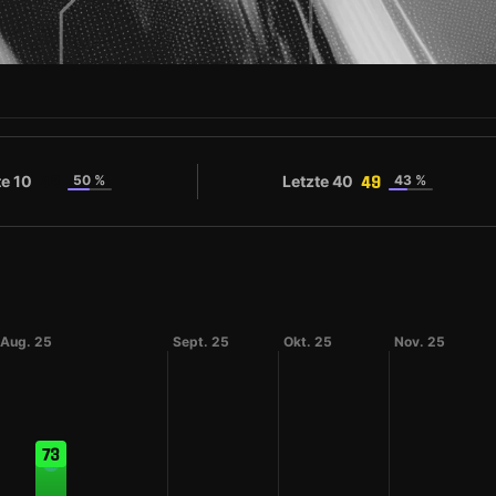
te 10
50 %
Letzte 40
43 %
48
49
Aug. 25
Sept. 25
Okt. 25
Nov. 25
73