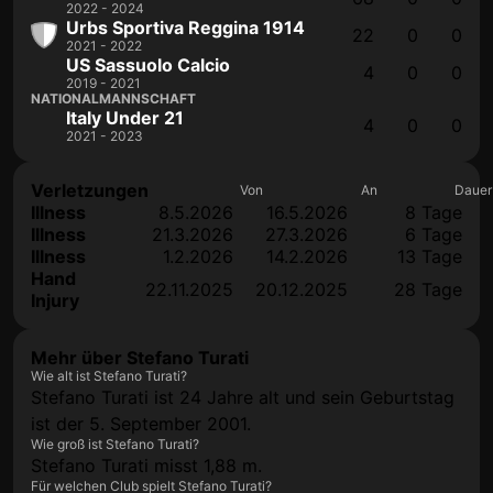
2022 - 2024
Urbs Sportiva Reggina 1914
22
0
0
2021 - 2022
US Sassuolo Calcio
4
0
0
2019 - 2021
NATIONALMANNSCHAFT
Italy Under 21
4
0
0
2021 - 2023
Verletzungen
Von
An
Dauer
Illness
8.5.2026
16.5.2026
8 Tage
Illness
21.3.2026
27.3.2026
6 Tage
Illness
1.2.2026
14.2.2026
13 Tage
Hand
22.11.2025
20.12.2025
28 Tage
Injury
Mehr über Stefano Turati
Wie alt ist Stefano Turati?
Stefano Turati ist 24 Jahre alt und sein Geburtstag
ist der 5. September 2001.
Wie groß ist Stefano Turati?
Stefano Turati misst 1,88 m.
Für welchen Club spielt Stefano Turati?