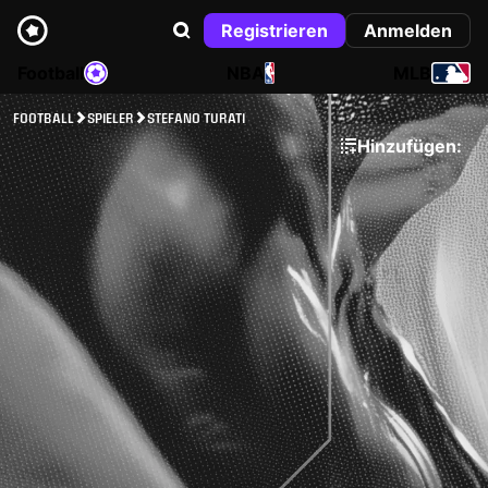
Registrieren
Anmelden
Football
NBA
MLB
FOOTBALL
SPIELER
STEFANO TURATI
Hinzufügen: