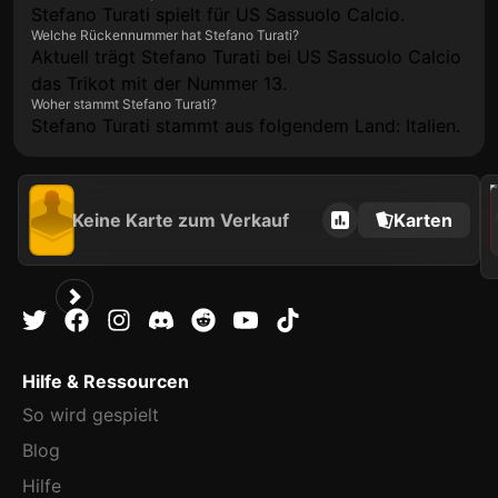
Stefano Turati spielt für US Sassuolo Calcio.
Welche Rückennummer hat Stefano Turati?
Aktuell trägt Stefano Turati bei US Sassuolo Calcio
das Trikot mit der Nummer 13.
Woher stammt Stefano Turati?
Stefano Turati stammt aus folgendem Land: Italien.
202
Keine Karte zum Verkauf
Karten
Hilfe & Ressourcen
So wird gespielt
Blog
Hilfe