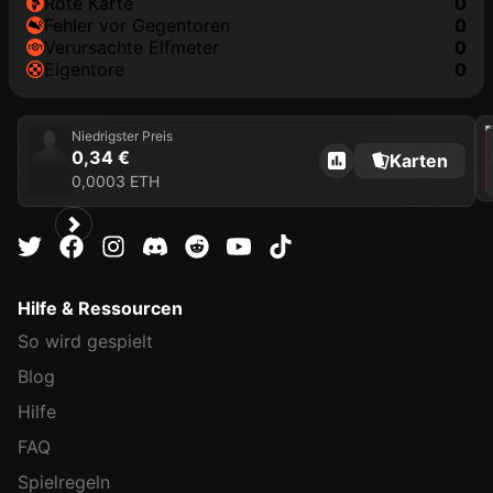
rote Karte
0
Fehler vor Gegentoren
0
Verursachte Elfmeter
0
Eigentore
0
2021
Niedrigster Preis
0,34 €
Karten
0,0003 ETH
Hilfe & Ressourcen
So wird gespielt
Blog
Hilfe
FAQ
Spielregeln