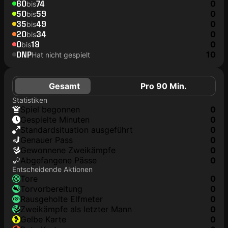
60
74
0
bis
50
59
0
bis
35
49
0
bis
20
34
0
bis
0
19
0
bis
DNP
10
Hat nicht gespielt
Gesamt
Pro 90 Min.
Statistiken
Spiel begonnen
0
Gespielte Minuten
0
Standardsituation ausgeführt
0
genauer Pass
0
Gewonnene Zweikämpfe
0
Abgefangene Pässe
0
Entscheidende Aktionen
Tore
0
Torvorbereitung
0
rausgeholte Elfmeter
0
Zweikämpfe als letzter Mann
0
gelbe Karte
0