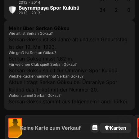
2013 - 2014
Bayrampaşa Spor Kulübü
34
2
0
2013 - 2013
Mehr über Serkan Göksu
Wie alt ist Serkan Göksu?
Serkan Göksu ist 33 Jahre alt und sein Geburtstag
ist der 19. Mai 1993.
Wie groß ist Serkan Göksu?
Serkan Göksu misst 1,82 m.
Für welchen Club spielt Serkan Göksu?
Serkan Göksu spielt für Ümraniye Spor Kulübü.
Welche Rückennummer hat Serkan Göksu?
Aktuell trägt Serkan Göksu bei Ümraniye Spor
Kulübü das Trikot mit der Nummer 20.
Woher stammt Serkan Göksu?
Serkan Göksu stammt aus folgendem Land: Türkei.
Keine Karte zum Verkauf
Karten