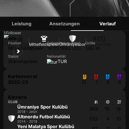
SERKAN GÖKSU
Leistung
Ansetzungen
Verlauf
5
Follower
#20
Info
Position
Geburtsdatum (Alter)
Größe
TUR
33 Jahre
Mittelfeldspieler
Ümraniyespor
Trikotnummer
Mittelfeldspieler
19.05.1993 (33)
1,82 m
Status
Nationalität
Stammspieler
TUR
Kartenvorrat
2022-23
12
1
0
0
Karriere
CLUB
Ümraniye Spor Kulübü
305
15
18
2018 - Jetzt
Altınordu Futbol Kulübü
222
4
10
2014 - 2018
Yeni Malatya Spor Kulübü
62
0
0