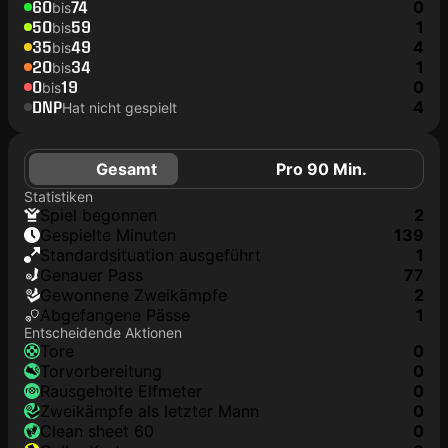
60
74
0
bis
50
59
1
bis
35
49
4
bis
20
34
1
bis
0
19
0
bis
DNP
4
Hat nicht gespielt
Gesamt
Pro 90 Min.
Statistiken
Spiel begonnen
2
Gespielte Minuten
139
Standardsituation ausgeführt
1
genauer Pass
77
Gewonnene Zweikämpfe
2
Abgefangene Pässe
1
Entscheidende Aktionen
Tore
0
Torvorbereitung
0
rausgeholte Elfmeter
0
Zweikämpfe als letzter Mann
0
clean sheet 60
0