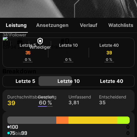
SERGI ROBERTO
Leistung
Ansetzungen
Verlauf
Watchlists
381
Follower
#0
Letzte 5
Letzte 10
Letzte 40
ESP
34 Jahre
Verteidiger
Trikotnummer
35
38
39
0 %
0 %
0 %
Breakdown
Letzte 5
Letzte 10
Letzte 40
Durchschnittsbewertung
Gespielt
Umfassend
Entscheidend
39
60 %
3,81
35
100
0
75
99
0
bis