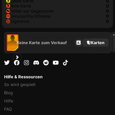
gelbe Karte
0
rote Karte
0
Fehler vor Gegentoren
0
Verursachte Elfmeter
0
Eigentore
0
202
Keine Karte zum Verkauf
Karten
Hilfe & Ressourcen
So wird gespielt
Blog
Hilfe
FAQ