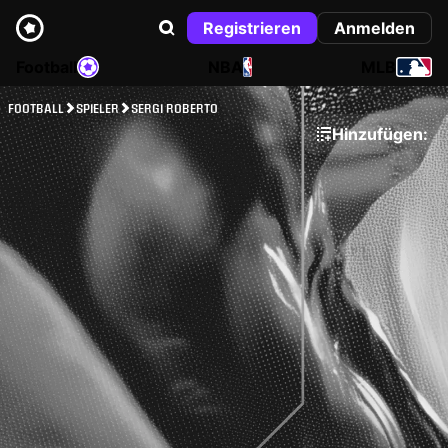
Registrieren
Anmelden
Football
NBA
MLB
FOOTBALL
SPIELER
SERGI ROBERTO
Hinzufügen: