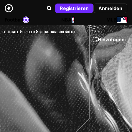
Registrieren
Anmelden
Football
NBA
MLB
FOOTBALL
SPIELER
SEBASTIAN GRIESBECK
Hinzufügen: