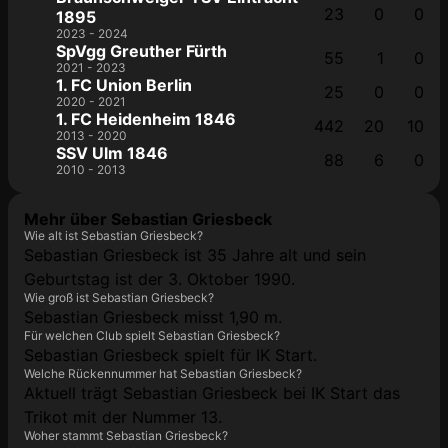
23
0
0
1895
2023 - 2024
SpVgg Greuther Fürth
55
1
0
2021 - 2023
1. FC Union Berlin
25
0
0
2020 - 2021
1. FC Heidenheim 1846
442
20
10
2013 - 2020
SSV Ulm 1846
88
6
0
2010 - 2013
Mehr über Sebastian Griesbeck
Wie alt ist Sebastian Griesbeck?
Sebastian Griesbeck ist 35 Jahre alt und sein
Geburtstag ist der 3. Oktober 1990.
Wie groß ist Sebastian Griesbeck?
Sebastian Griesbeck misst 1,90 m.
Für welchen Club spielt Sebastian Griesbeck?
Sebastian Griesbeck spielt für IK Start.
Welche Rückennummer hat Sebastian Griesbeck?
Aktuell trägt Sebastian Griesbeck bei IK Start das
Trikot mit der Nummer 13.
Woher stammt Sebastian Griesbeck?