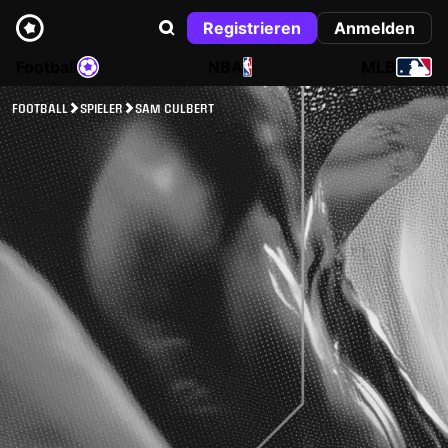
Registrieren
Anmelden
Football
NBA
MLB
FOOTBALL
SPIELER
SAM CULBERT