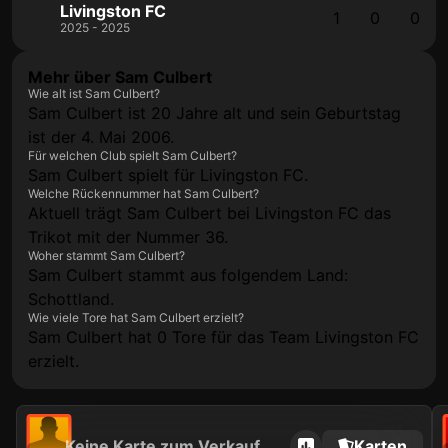
Livingston FC
1
0
0
2025 - 2025
Mehr über Sam Culbert
Wie alt ist Sam Culbert?
Sam Culbert ist 20 Jahre alt und sein Geburtstag
ist der 4. Mai 2006.
Für welchen Club spielt Sam Culbert?
Sam Culbert spielt für Livingston FC.
Welche Rückennummer hat Sam Culbert?
Aktuell trägt Sam Culbert bei Livingston FC das
Trikot mit der Nummer 36.
Woher stammt Sam Culbert?
Sam Culbert stammt aus folgendem Land:
Schottland.
Wie viele Tore hat Sam Culbert erzielt?
Sam Culbert hat 0 Tore für das Team Livingston FC
erzielt.
Keine Karte zum Verkauf
Karten