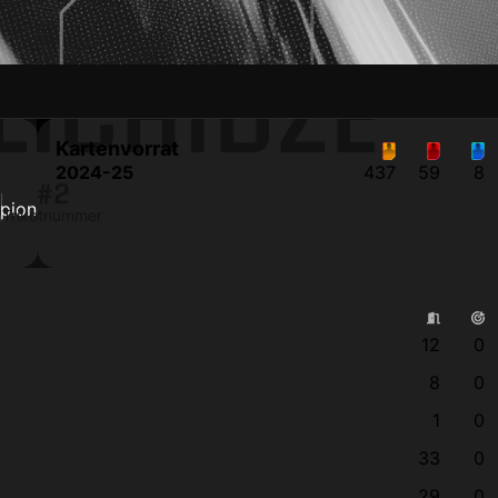
LICHIDZE
Kartenvorrat
2024-25
437
59
8
#2
n
Trikotnummer
12
0
8
0
1
0
33
0
29
0