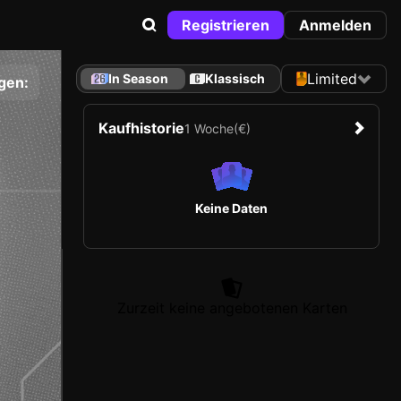
Registrieren
Anmelden
Limited
In Season
Klassisch
gen:
Kaufhistorie
1 Woche
(€)
Keine Daten
Zurzeit keine angebotenen Karten