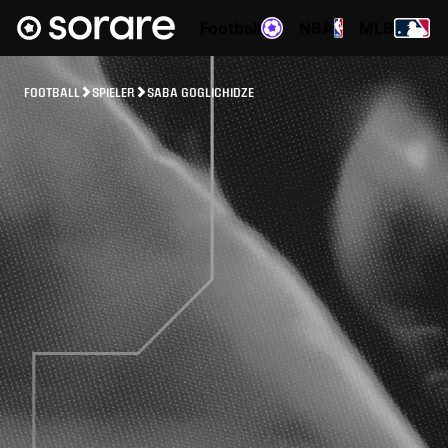
Football
NBA
MLB
FOOTBALL
SPIELER
SABA GOGLICHIDZE