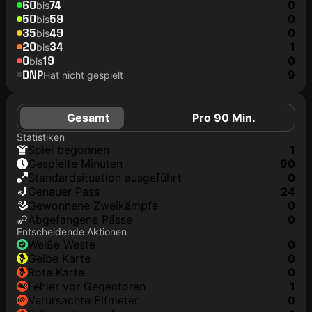
60
74
0
bis
50
59
0
bis
35
49
0
bis
20
34
1
bis
0
19
0
bis
DNP
9
Hat nicht gespielt
Gesamt
Pro 90 Min.
Statistiken
Spiel begonnen
1
Gespielte Minuten
90
Standardsituation ausgeführt
0
genauer Pass
24
Gewonnene Zweikämpfe
0
Abgefangene Pässe
0
Entscheidende Aktionen
weiße Weste
0
gelbe Karte
0
rote Karte
0
Fehler vor Gegentoren
1
Verursachte Elfmeter
0