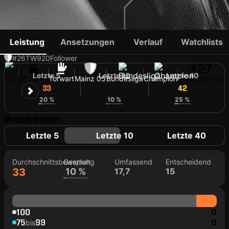
ROBIN ZENTNER
Leistung
Ansetzungen
Verlauf
Watchlists
#26
TW
920
Follower
#27
Letzte 5
Letzte 10
Letzte 40
DEU
31 Jahre
Torwart
Mainz 05
Bundesliga
Champion
Trikotnummer
33
42
42
20 %
10 %
25 %
Breakdown
Letzte 5
Letzte 10
Letzte 40
Durchschnittsbewertung
Gespielt
Umfassend
Entscheidend
33
10 %
17,7
15
100
0
75
99
0
bis