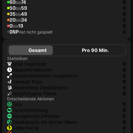
60
74
0
bis
50
59
0
bis
35
49
0
bis
20
34
0
bis
0
19
0
bis
DNP
0
Hat nicht gespielt
Gesamt
Pro 90 Min.
Statistiken
Spiel begonnen
0
Gespielte Minuten
0
Standardsituation ausgeführt
0
genauer Pass
0
Gewonnene Zweikämpfe
0
Abgefangene Pässe
0
Entscheidende Aktionen
Tore
0
Torvorbereitung
0
rausgeholte Elfmeter
0
Zweikämpfe als letzter Mann
0
gelbe Karte
0