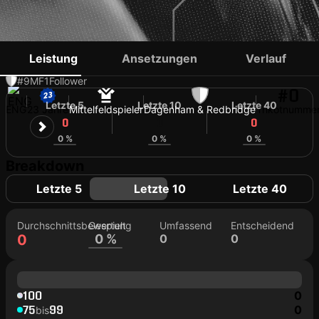
RASHAWN SCOTT
Leistung
Ansetzungen
Verlauf
#9
MF
1
Follower
#0
Letzte 5
Letzte 10
Letzte 40
ENG
23 Jahre
Mittelfeldspieler
Dagenham & Redbridge
Trikotnumme
0
0
0
0 %
0 %
0 %
Breakdown
Letzte 5
Letzte 10
Letzte 40
Durchschnittsbewertung
Gespielt
Umfassend
Entscheidend
0
0 %
0
0
100
0
75
99
0
bis