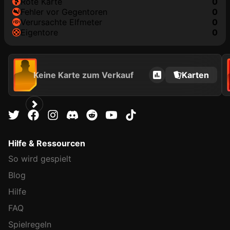
rote Karte
0
Fehler vor Gegentoren
0
Verursachte Elfmeter
0
Eigentore
0
Keine Karte zum Verkauf
Karten
Hilfe & Ressourcen
So wird gespielt
Blog
Hilfe
FAQ
Spielregeln