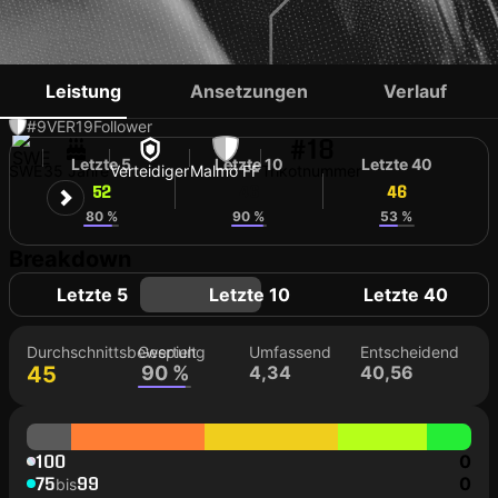
PONTUS JANSSON
Leistung
Ansetzungen
Verlauf
#9
VER
19
Follower
#18
Letzte 5
Letzte 10
Letzte 40
SWE
35 Jahre
Verteidiger
Malmö FF
Trikotnummer
52
46
46
80 %
90 %
53 %
Breakdown
Letzte 5
Letzte 10
Letzte 40
Durchschnittsbewertung
Gespielt
Umfassend
Entscheidend
45
90 %
4,34
40,56
100
0
75
99
0
bis