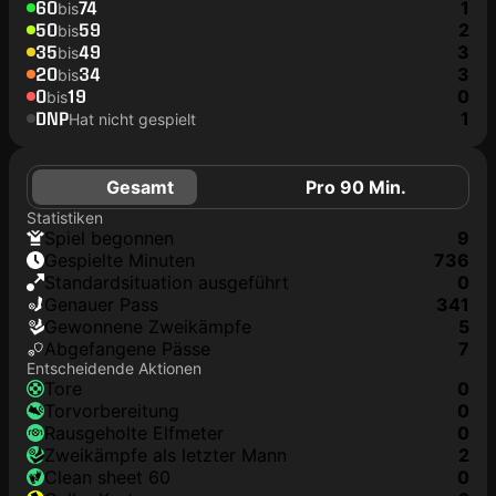
60
74
1
bis
50
59
2
bis
35
49
3
bis
20
34
3
bis
0
19
0
bis
DNP
1
Hat nicht gespielt
Gesamt
Pro 90 Min.
Statistiken
Spiel begonnen
9
Gespielte Minuten
736
Standardsituation ausgeführt
0
genauer Pass
341
Gewonnene Zweikämpfe
5
Abgefangene Pässe
7
Entscheidende Aktionen
Tore
0
Torvorbereitung
0
rausgeholte Elfmeter
0
Zweikämpfe als letzter Mann
2
clean sheet 60
0