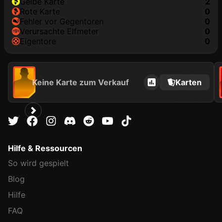
gelbe Karte
2
rote Karte
0
Fehler vor Gegentoren
0
Verursachte Elfmeter
0
Eigentore
0
Keine Karte zum Verkauf
Karten
Hilfe & Ressourcen
So wird gespielt
Blog
Hilfe
FAQ