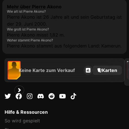
Mehr über Pierre Akono
Wie alt ist Pierre Akono?
Pierre Akono ist 26 Jahre alt und sein Geburtstag ist
der 29. Juni 2000.
Wie groß ist Pierre Akono?
Pierre Akono misst 1,82 m.
Woher stammt Pierre Akono?
Pierre Akono stammt aus folgendem Land: Kamerun.
2021
Keine Karte zum Verkauf
Karten
Hilfe & Ressourcen
So wird gespielt