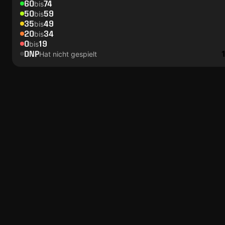
60
74
bis
50
59
bis
35
49
bis
20
34
bis
0
19
bis
DNP
Hat nicht gespielt