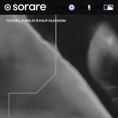
Football
NBA
MLB
FOOTBALL
SPIELER
PHILIP HILDESHEIM