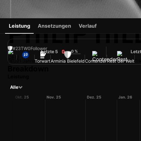
PHILIP HI
Leistung
Ansetzungen
Verlauf
#23
TW
0
Follower
Letzte 5
0 %
Letz
0
DEU
21 Jahre
Torwart
Arminia Bielefeld
Contender
Rest der Welt
Tr
Breakdown
Leistung
Alle
Okt. 25
Nov. 25
Dez. 25
Jan. 26