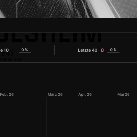
LDESHEIM
te 10
0 %
Letzte 40
0 %
0
0
#47
ikotnummer
Feb. 26
März 26
Apr. 26
Mai 26