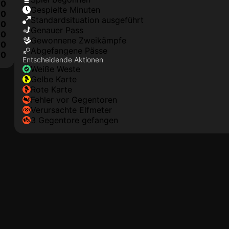
0
Gespielte Minuten
0
Standardsituation ausgeführt
0
genauer Pass
0
Gewonnene Zweikämpfe
0
Abgefangene Pässe
10
Entscheidende Aktionen
weiße Weste
gelbe Karte
rote Karte
Fehler vor Gegentoren
Verursachte Elfmeter
3 Gegentore gefangen