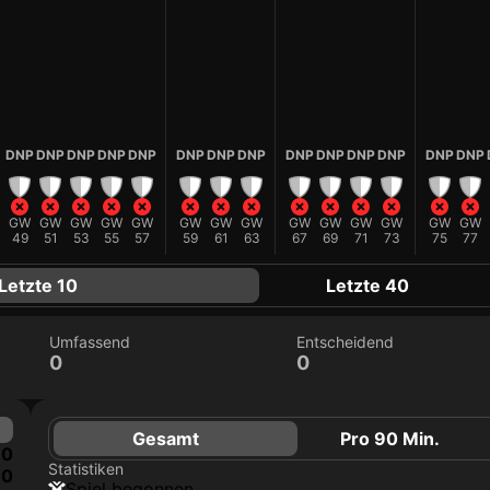
DNP
DNP
DNP
DNP
DNP
DNP
DNP
DNP
DNP
DNP
DNP
DNP
DNP
DNP
GW
GW
GW
GW
GW
GW
GW
GW
GW
GW
GW
GW
GW
GW
49
51
53
55
57
59
61
63
67
69
71
73
75
77
Letzte 10
Letzte 40
Umfassend
Entscheidend
0
0
Gesamt
Pro 90 Min.
0
Statistiken
0
Spiel begonnen