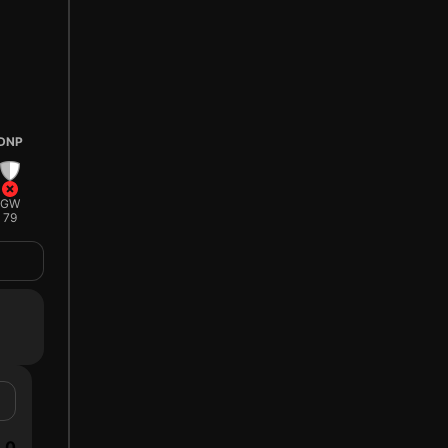
DNP
GW
79
0