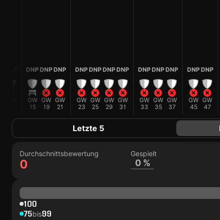
P
DNP
DNP
DNP
DNP
DNP
DNP
DNP
DNP
DNP
DNP
DNP
DNP
DNP
W
GW
GW
GW
GW
GW
GW
GW
GW
GW
GW
GW
GW
GW
13
15
19
21
23
25
29
31
33
35
37
45
47
Letzte 5
Durchschnittsbewertung
Gespielt
0
0 %
100
75
99
bis