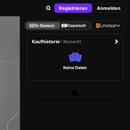
Registrieren
Anmelden
Limited
In Season
Klassisch
Kaufhistorie
1 Woche
(€)
Keine Daten
Zurzeit keine angebotenen Karten