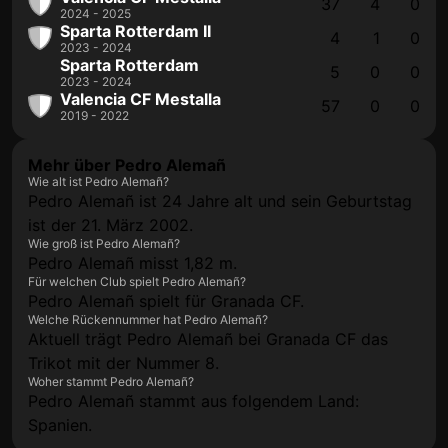
37
4
0
2024 - 2025
Sparta Rotterdam II
4
1
0
2023 - 2024
Sparta Rotterdam
5
0
0
2023 - 2024
Valencia CF Mestalla
57
0
0
2019 - 2022
Mehr über Pedro Alemañ
Wie alt ist Pedro Alemañ?
Pedro Alemañ ist 24 Jahre alt und sein Geburtstag
ist der 21. März 2002.
Wie groß ist Pedro Alemañ?
Pedro Alemañ misst 1,82 m.
Für welchen Club spielt Pedro Alemañ?
Pedro Alemañ spielt für Granada CF.
Welche Rückennummer hat Pedro Alemañ?
Aktuell trägt Pedro Alemañ bei Granada CF das
Trikot mit der Nummer 8.
Woher stammt Pedro Alemañ?
Pedro Alemañ stammt aus folgendem Land:
Spanien.