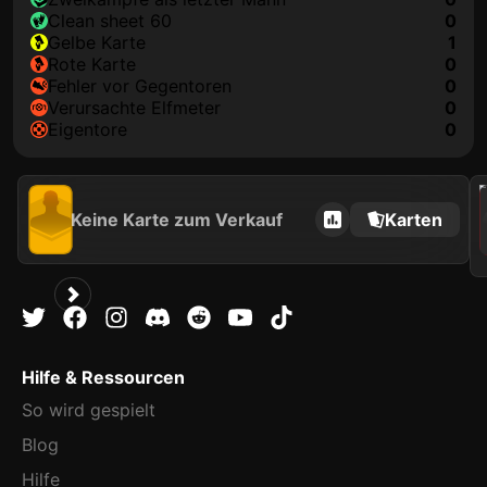
clean sheet 60
0
gelbe Karte
1
rote Karte
0
Fehler vor Gegentoren
0
Verursachte Elfmeter
0
Eigentore
0
202
Keine Karte zum Verkauf
Karten
Hilfe & Ressourcen
So wird gespielt
Blog
Hilfe