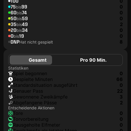
100
0
75
99
0
bis
60
74
0
bis
50
59
0
bis
35
49
2
bis
20
34
0
bis
0
19
0
bis
DNP
8
Hat nicht gespielt
Gesamt
Pro 90 Min.
Statistiken
Spiel begonnen
0
Gespielte Minuten
66
Standardsituation ausgeführt
0
genauer Pass
22
Gewonnene Zweikämpfe
3
Abgefangene Pässe
2
Entscheidende Aktionen
Tore
0
Torvorbereitung
0
rausgeholte Elfmeter
0
Zweikämpfe als letzter Mann
0