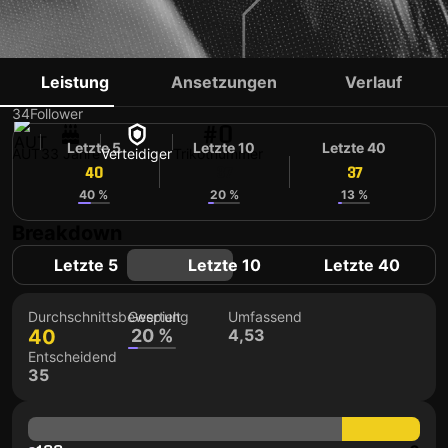
PATRICK FARKAS
Leistung
Ansetzungen
Verlauf
34
Follower
#0
Letzte 5
Letzte 10
Letzte 40
AUT
33 Jahre
Verteidiger
Trikotnummer
40
37
37
40 %
20 %
13 %
Breakdown
Letzte 5
Letzte 10
Letzte 40
Durchschnittsbewertung
Gespielt
Umfassend
40
20 %
4,53
Entscheidend
35