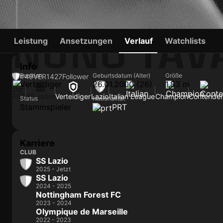
NUNO TAV
Leistung
Ansetzungen
Verlauf
Watchlists
Info
Position
Geburtsdatum (Alter)
Größe
#49
VER
1427
Follower
Verteidiger
26.01.2000 (26)
1,83 m
PRT
26 Jahre
Verteidiger
Lazio
Italian League
Champion
Contender
Status
Nationalität
Stammspieler
PRT
Karriere
CLUB
SS Lazio
2025 - Jetzt
SS Lazio
2024 - 2025
Nottingham Forest FC
2023 - 2024
Olympique de Marseille
2022 - 2023