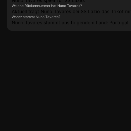
Nuno Tavares spielt für SS Lazio.
Welche Rückennummer hat Nuno Tavares?
Aktuell trägt Nuno Tavares bei SS Lazio das Trikot m
Woher stammt Nuno Tavares?
Nuno Tavares stammt aus folgendem Land: Portugal.