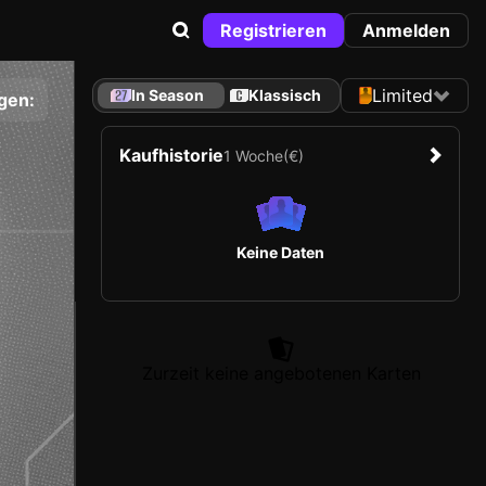
Registrieren
Anmelden
Limited
In Season
Klassisch
gen:
Kaufhistorie
1 Woche
(€)
Keine Daten
Zurzeit keine angebotenen Karten