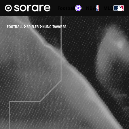
Football
NBA
MLB
FOOTBALL
SPIELER
NUNO TAVARES