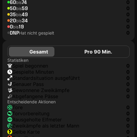
60
74
0
bis
50
59
0
bis
35
49
0
bis
20
34
0
bis
0
19
0
bis
DNP
0
Hat nicht gespielt
Gesamt
Pro 90 Min.
Statistiken
Spiel begonnen
0
Gespielte Minuten
0
Standardsituation ausgeführt
0
genauer Pass
0
Gewonnene Zweikämpfe
0
Abgefangene Pässe
0
Entscheidende Aktionen
Tore
0
Torvorbereitung
0
rausgeholte Elfmeter
0
Zweikämpfe als letzter Mann
0
gelbe Karte
0