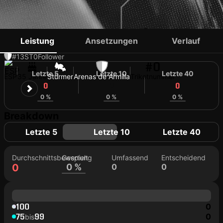
MIGUE GARCÍA
Leistung
Ansetzungen
Verlauf
#13
ST
0
Follower
#0
Letzte 5
Letzte 10
Letzte 40
ESP
35 Jahre
Stürmer
Arenas de Armilla
Trikotnummer
0
0
0
0 %
0 %
0 %
Breakdown
Letzte 5
Letzte 10
Letzte 40
Durchschnittsbewertung
Gespielt
Umfassend
Entscheidend
0
0 %
0
0
100
0
75
99
0
bis