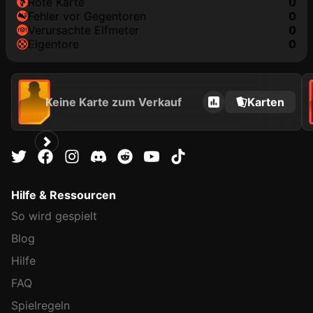
rote Karte
0
Fehler vor Gegentoren
0
Verursachte Elfmeter
0
Eigentore
0
Keine Karte zum Verkauf
Karten
Hilfe & Ressourcen
So wird gespielt
Blog
Hilfe
FAQ
Spielregeln