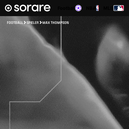
Football
NBA
MLB
FOOTBALL
SPIELER
MAX THOMPSON