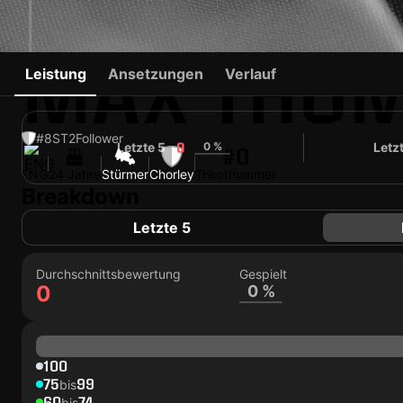
MAX THO
Leistung
Ansetzungen
Verlauf
#8
ST
2
Follower
Letzte 5
0 %
Letz
0
#0
ENG
24 Jahre
Stürmer
Chorley
Trikotnummer
Breakdown
Letzte 5
Durchschnittsbewertung
Gespielt
0
0 %
100
75
99
bis
60
74
bis