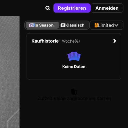
Registrieren
Anmelden
Limited
In Season
Klassisch
Kaufhistorie
1 Woche
(€)
Keine Daten
Zurzeit keine angebotenen Karten