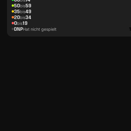
50
59
bis
35
49
bis
20
34
bis
0
19
bis
DNP
Hat nicht gespielt