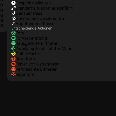
Gespielte Minuten
0
Standardsituation ausgeführt
0
genauer Pass
0
Gewonnene Zweikämpfe
0
Abgefangene Pässe
10
Entscheidende Aktionen
Tore
Torvorbereitung
rausgeholte Elfmeter
Zweikämpfe als letzter Mann
gelbe Karte
rote Karte
Fehler vor Gegentoren
Verursachte Elfmeter
Eigentore