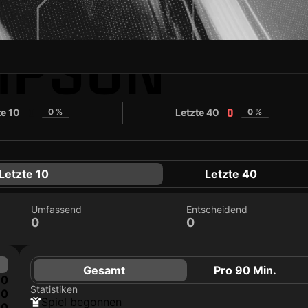
MPSON
te 10
0 %
Letzte 40
0 %
0
0
Letzte 10
Letzte 40
Umfassend
Entscheidend
0
0
Gesamt
Pro 90 Min.
0
Statistiken
0
Spiel begonnen
0