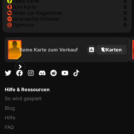
gelbe Karte
0
rote Karte
0
Fehler vor Gegentoren
0
Verursachte Elfmeter
0
Eigentore
0
Keine Karte zum Verkauf
Karten
Hilfe & Ressourcen
So wird gespielt
Blog
Hilfe
FAQ