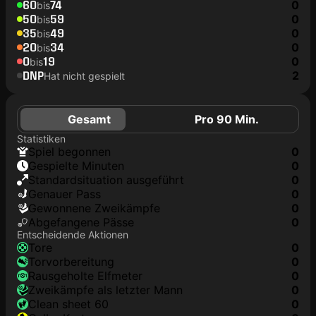
60
74
0
bis
50
59
0
bis
35
49
0
bis
20
34
0
bis
0
19
0
bis
DNP
2
Hat nicht gespielt
Gesamt
Pro 90 Min.
Statistiken
Spiel begonnen
0
Gespielte Minuten
0
Standardsituation ausgeführt
0
genauer Pass
0
Gewonnene Zweikämpfe
0
Abgefangene Pässe
0
Entscheidende Aktionen
Tore
0
Torvorbereitung
0
rausgeholte Elfmeter
0
Zweikämpfe als letzter Mann
0
clean sheet 60
0