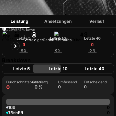
LUKA ZORIĆ
Leistung
Ansetzungen
Verlauf
#29
VER
1
Follower
#3
Letzte 5
Letzte 10
Letzte 40
SRB
28 Jahre
Verteidiger
Radnik Surdulica
Trikotnummer
0
0
0
0 %
0 %
0 %
Breakdown
Letzte 5
Letzte 10
Letzte 40
Durchschnittsbewertung
Gespielt
Umfassend
Entscheidend
0
0 %
0
0
100
0
75
99
0
bis